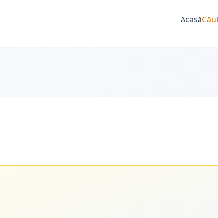
Acasă
Căut