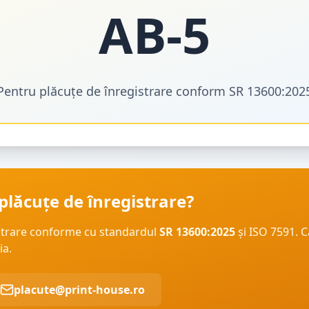
AB
-
5
Pentru plăcuțe de înregistrare conform SR 13600:202
plăcuțe de înregistrare?
strare conforme cu standardul
SR 13600:2025
și ISO 7591. C
ia.
placute@print-house.ro