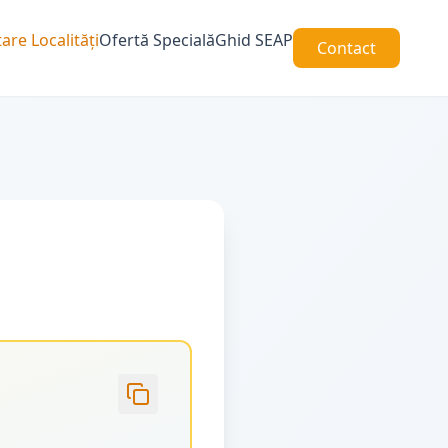
are Localități
Ofertă Specială
Ghid SEAP
Contact