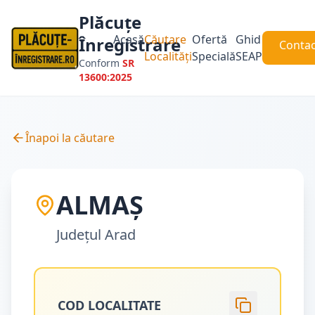
Plăcuțe
Acasă
Căutare
Ofertă
Ghid
Înregistrare
Contac
Localități
Specială
SEAP
Conform
SR
13600:2025
Înapoi la căutare
ALMAȘ
Județul
Arad
COD LOCALITATE