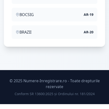
BOCSIG
AR
-
19
BRAZII
AR
-
20
© 2025 Numere-Inregistrare.ro - Toate drepturile
rezervate
Conform SR 13600:2025 și Ordinului nr. 181/2024