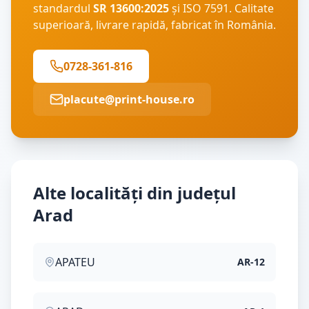
standardul
SR 13600:2025
și ISO 7591. Calitate
superioară, livrare rapidă, fabricat în România.
0728-361-816
placute@print-house.ro
Alte localități din județul
Arad
APATEU
AR
-
12