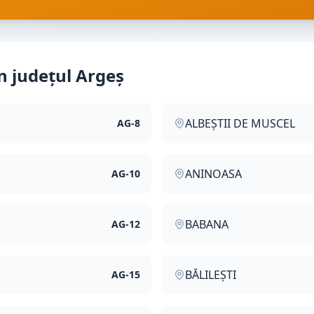
in județul
Argeș
ALBEȘTII DE MUSCEL
AG
-
8
ANINOASA
AG
-
10
BABANA
AG
-
12
BĂLILEȘTI
AG
-
15