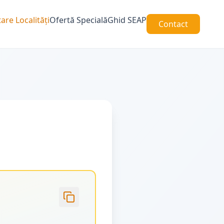
are Localități
Ofertă Specială
Ghid SEAP
Contact