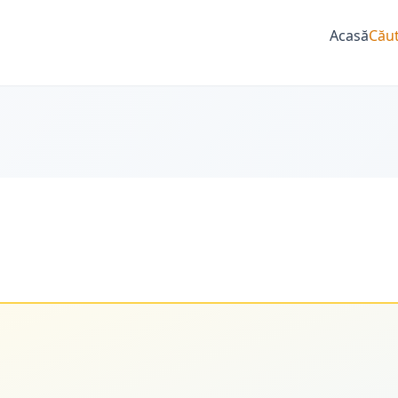
Acasă
Căut