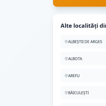
Alte localități d
ALBEȘTII DE ARGES
ALBOTA
AREFU
BĂICULEȘTI