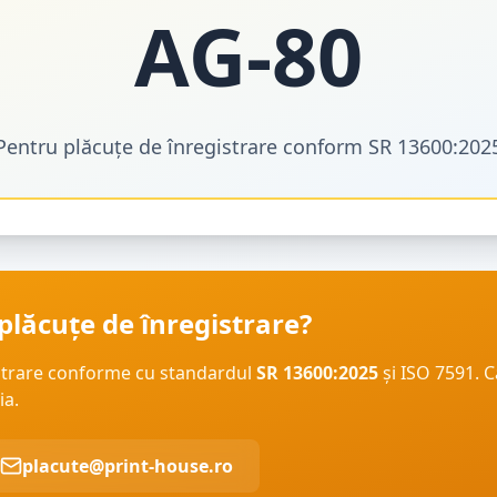
AG
-
80
Pentru plăcuțe de înregistrare conform SR 13600:202
plăcuțe de înregistrare?
strare conforme cu standardul
SR 13600:2025
și ISO 7591. C
ia.
placute@print-house.ro